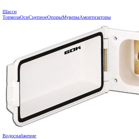
Шасси
Тормоза
Оси
Сцепное
Опоры
Муверы
Амортизаторы
Водоснабжение