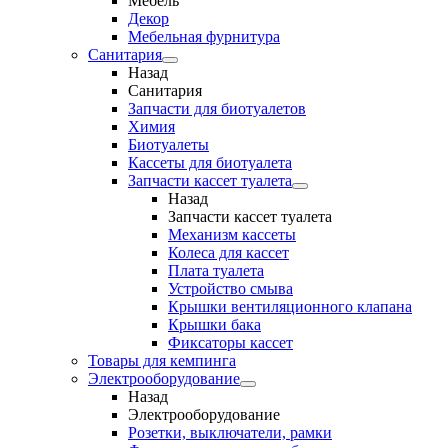
Мебель
Декор
Мебельная фурнитура
Санитария
Назад
Санитария
Запчасти для биотуалетов
Химия
Биотуалеты
Кассеты для биотуалета
Запчасти кассет туалета
Назад
Запчасти кассет туалета
Механизм кассеты
Колеса для кассет
Плата туалета
Устройство смыва
Крышки вентиляционного клапана
Крышки бака
Фиксаторы кассет
Товары для кемпинга
Электрооборудование
Назад
Электрооборудование
Розетки, выключатели, рамки